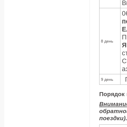
В
0
п
Е
П
8 день
Я
с
С
а
9 день
Порядок 
Внимани
обратно
поездки)