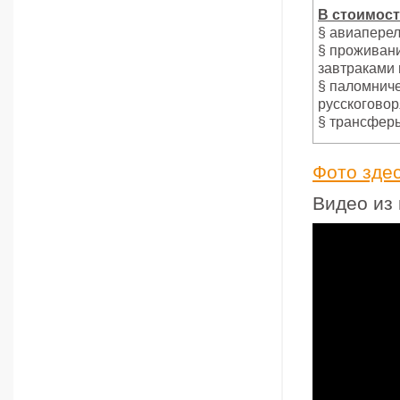
В стоимос
§ авиаперел
§ проживание
завтраками 
§ паломнич
русскогово
§ трансферы
Фото зде
Видео из