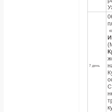
р
У
0
п
«
И
(
К
ж
н
7 день
К
о
С
н
т
к