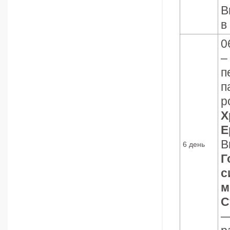
В
в
0
–
п
п
р
Х
Е
В
6 день
Г
с
м
С