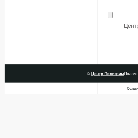
Центр
©
Центр Пилигрим
Паломн
Создан