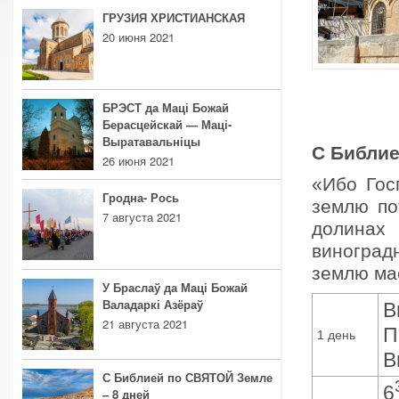
ГРУЗИЯ ХРИСТИАНСКАЯ
20 июня 2021
99
БРЭСТ да Маці Божай
9
Берасцейскай — Маці-
Выратавальніцы
С Библие
26 июня 2021
«Ибо Гос
Гродна- Рось
землю по
7 августа 2021
долинах
виноград
землю мас
У Браслаў да Маці Божай
Валадаркі Азёраў
В
21 августа 2021
П
1 день
В
С Библией по СВЯТОЙ Земле
6
– 8 дней