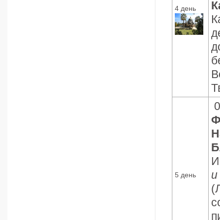
К
4 день
К
д
д
б
В
Т
0
Ф
Н
Б
И
и
5 день
(
с
п