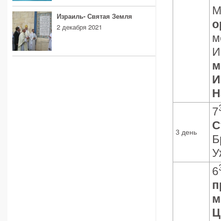
М
Израиль- Святая Земля
о
2 декабря 2021
м
И
м
И
Н
7
С
3 день
Б
У
6
п
м
Ц