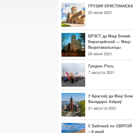
ГРУЗИЯ ХРИСТИАНСК
20 июня 2021
БРЭСТ да Маці Божай
Берасцейскай — Маці-
Выратавальніцы
26 июня 2021
Гродна- Рось
7 августа 2021
У Браслаў да Маці Бож
Валадаркі Азёраў
21 августа 2021
С Библией по СВЯТОЙ
– 8 дней