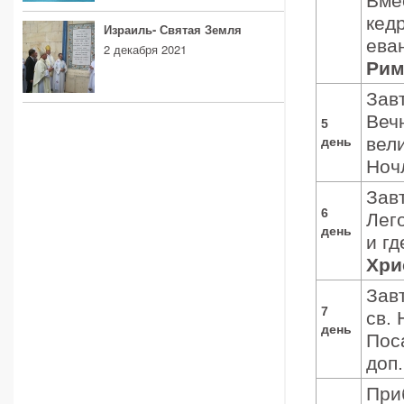
Вме
кед
Израиль- Святая Земля
ева
2 декабря 2021
Рим
Зав
Веч
5
вел
день
Ночл
Зав
6
Лег
день
и г
Хри
Зав
7
св.
день
Пос
доп.
При