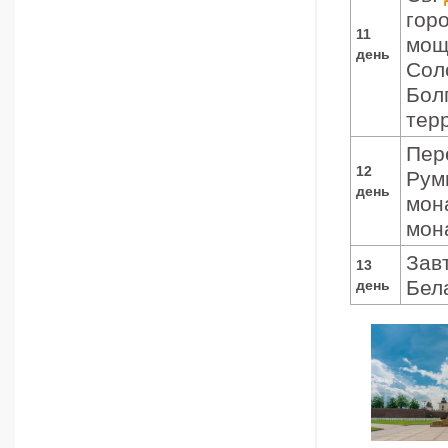
гор
11
мощ
день
Сол
Бол
тер
Пер
12
Рум
день
мон
мон
Зав
13
Бел
день