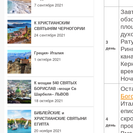
7 сентября 2021
Зав
обз
К ХРИСТИАНСКИМ
пло
СВЯТЫНЯМ ЧЕРНОГОРИИ
дух
24 сентября 2021
Рат
3
Рин
день
Греция- Италия
кан
1 октября 2021
Кер
вре
Ноч
К мощам 540 СВЯТЫХ
Ост
БОРИСЛАВ –мощи Св
Шарбеля– ЛЬВОВ
Бог
18 октября 2021
Ита
епи
БИБЛЕЙСКИЕ и
скр
ХРИСТИАНСКИЕ СВЯТЫНИ
4
ЕГИПТА
про
день
20 ноября 2021