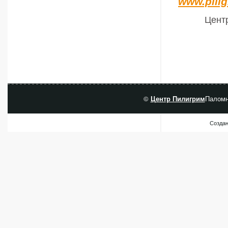
www.pili
Центр
©
Центр Пилигрим
Паломн
Создан