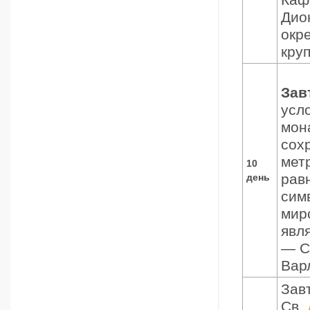
Дио
окр
кру
Зав
усл
мон
сохр
мет
10
рав
день
сим
мир
явл
— С
Вар
Зав
Св.