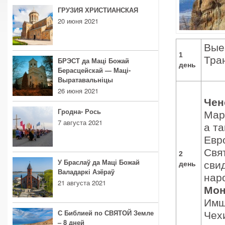
ГРУЗИЯ ХРИСТИАНСКАЯ
20 июня 2021
Вые
1
Тра
БРЭСТ да Маці Божай
день
Берасцейскай — Маці-
Выратавальніцы
26 июня 2021
Чен
Гродна- Рось
Мар
7 августа 2021
а т
Евр
Свя
2
У Браслаў да Маці Божай
сви
день
Валадаркі Азёраў
наро
21 августа 2021
Мон
Имш
С Библией по СВЯТОЙ Земле
Чех
– 8 дней