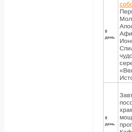
соб
Пер
Мол
Апо
8
Афи
день
Ион
Спи
чуд
сер
«Ве
Ист
Зав
пос
хра
мощ
9
про
день
Каф