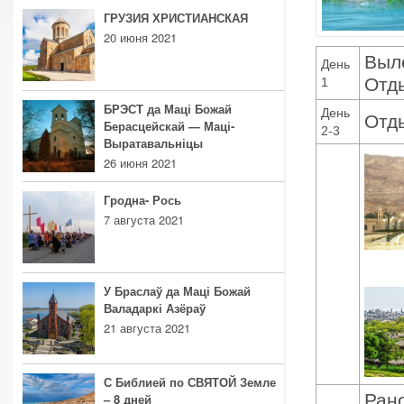
ГРУЗИЯ ХРИСТИАНСКАЯ
20 июня 2021
Выле
День
Отд
1
БРЭСТ да Маці Божай
День
Отд
Берасцейскай — Маці-
2-3
Выратавальніцы
26 июня 2021
Гродна- Рось
7 августа 2021
У Браслаў да Маці Божай
Валадаркі Азёраў
21 августа 2021
С Библией по СВЯТОЙ Земле
Рано
– 8 дней