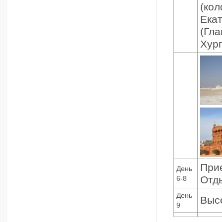
(кол
Екат
(Гла
Хург
Прие
День
Отд
6-8
День
Высе
9