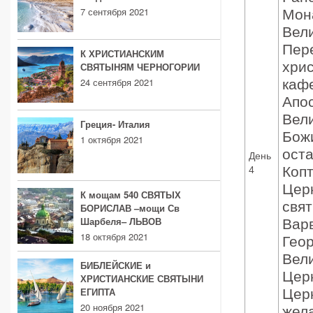
7 сентября 2021
Мон
Вели
Пере
К ХРИСТИАНСКИМ
хрис
СВЯТЫНЯМ ЧЕРНОГОРИИ
24 сентября 2021
каф
Апо
Вели
Греция- Италия
Божи
1 октября 2021
оста
День
Копт
4
Цер
К мощам 540 СВЯТЫХ
свя
БОРИСЛАВ –мощи Св
Шарбеля– ЛЬВОВ
Варв
18 октября 2021
Геор
Вели
БИБЛЕЙСКИЕ и
Церк
ХРИСТИАНСКИЕ СВЯТЫНИ
ЕГИПТА
Цер
20 ноября 2021
жел