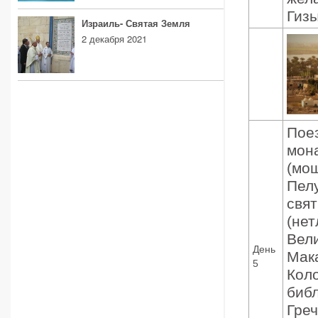
Гиз
Израиль- Святая Земля
2 декабря 2021
Пое
мон
(мо
Пел
свят
(нет
Вели
День
Мак
5
Коло
библ
Гре