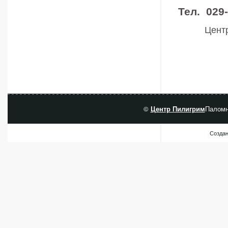
Тел. 029-
Центр
©
Центр Пилигрим
Паломн
Создан