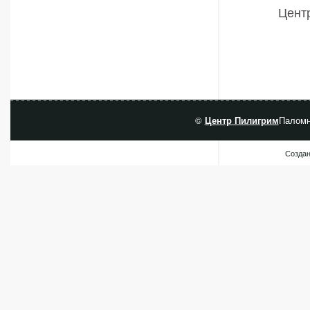
Центр
©
Центр Пилигрим
Паломн
Создан