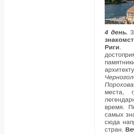
4 день.
З
знакомс
Риги
. 
достопри
памятни
архитект
Черногол
Порохова
места,
легенда
время. П
самых зн
сюда нап
стран.
Ве