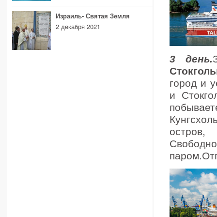
Израиль- Святая Земля
2 декабря 2021
3 день.
Стокголь
город и 
и Стокго
побывае
Кунгсхол
остров,
Свобод
паром.Отп