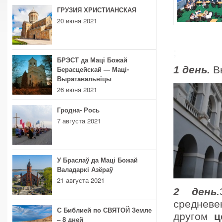
ГРУЗИЯ ХРИСТИАНСКАЯ
20 июня 2021
;
БРЭСТ да Маці Божай
1 день.
В
Берасцейскай — Маці-
Выратавальніцы
26 июня 2021
Гродна- Рось
7 августа 2021
У Браслаў да Маці Божай
Валадаркі Азёраў
21 августа 2021
2 день.
средневе
С Библией по СВЯТОЙ Земле
другом
ц
– 8 дней