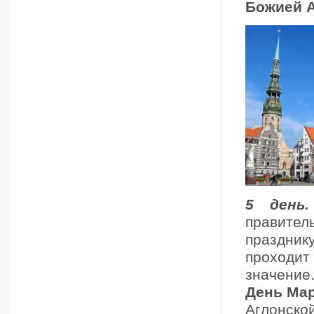
Божией 
5 день.
правите
праздник
проходит
значение
День Ма
Аглонско