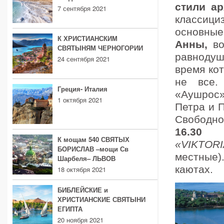
стили ар
7 сентября 2021
классиц
основные
К ХРИСТИАНСКИМ
Анны,
во
СВЯТЫНЯМ ЧЕРНОГОРИИ
равнодушн
24 сентября 2021
время ко
не все.
Греция- Италия
«Аушрос»
1 октября 2021
Петра и 
Свободно
16.3
К мощам 540 СВЯТЫХ
«VIKTOR
БОРИСЛАВ –мощи Св
местные
Шарбеля– ЛЬВОВ
каютах.
18 октября 2021
БИБЛЕЙСКИЕ и
ХРИСТИАНСКИЕ СВЯТЫНИ
ЕГИПТА
20 ноября 2021