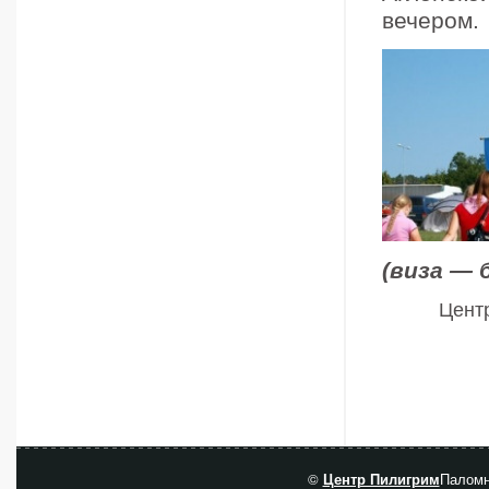
вечером.
(виза — 
Центр
©
Центр Пилигрим
Паломн